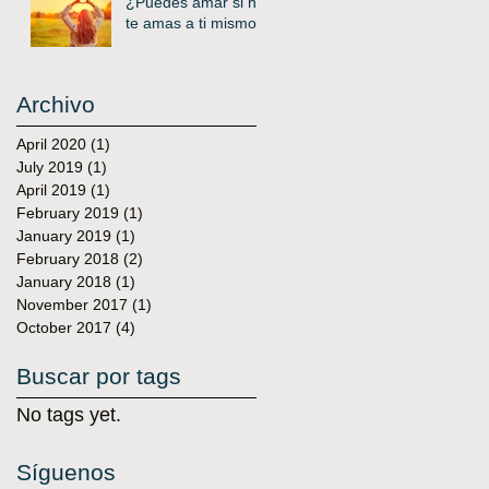
¿Puedes amar si no
te amas a ti mismo?
Archivo
April 2020
(1)
1 post
July 2019
(1)
1 post
April 2019
(1)
1 post
February 2019
(1)
1 post
January 2019
(1)
1 post
February 2018
(2)
2 posts
January 2018
(1)
1 post
November 2017
(1)
1 post
October 2017
(4)
4 posts
Buscar por tags
No tags yet.
Síguenos