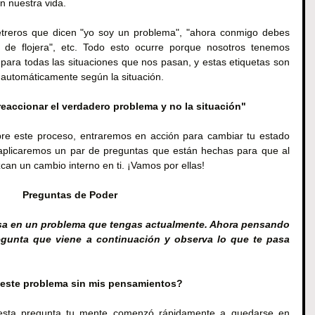
n nuestra vida.
etreros que dicen "yo soy un problema", "ahora conmigo debes 
ate de flojera", etc. Todo esto ocurre porque nosotros tenemos 
para todas las situaciones que nos pasan, y estas etiquetas son 
n automáticamente según la situación.
reaccionar el verdadero problema y no la situación"
bre este proceso, entraremos en acción para cambiar tu estado 
 aplicaremos un par de preguntas que están hechas para que al 
n un cambio interno en ti. ¡Vamos por ellas!
Preguntas de Poder
a en un problema que tengas actualmente. Ahora pensando 
egunta que viene a continuación y observa lo que te pasa 
este problema sin mis pensamientos?
 esta pregunta tu mente comenzó rápidamente a quedarse en 