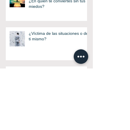
¿En quien te conviertes sin tus
miedos?
¿Víctima de las situaciones o de
ti mismo?
En el día del amor.. ¡Ámate!
Este si que será tu año!! ¿O no?