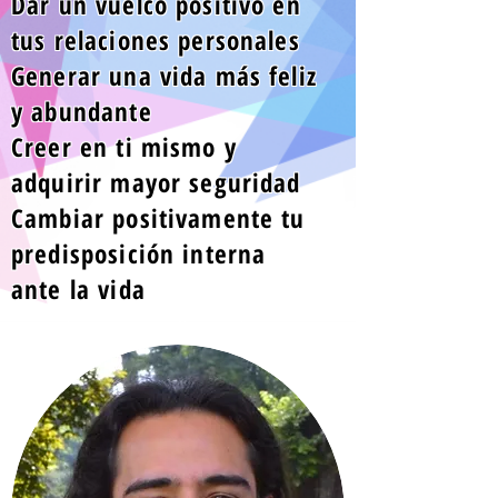
Dar un vuelco positivo en
VALOR
tus relaciones personales
normal
Generar una vida más feliz
$140.000
y abundante
Creer en ti mismo y
valor normal
adquirir mayor seguridad
Cambiar positivamente tu
“Valor real del curso“
predisposición interna
RESERVAR AHORA!
ante la vida
"
"
Cupos Limitados
* También pago por
transferencia
AQUÍ
* Curso para mayores de
17 años