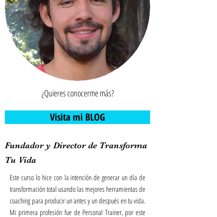
* Cualquier duda a
info@transformatuvida.c
l
** Si te inscribes y
no puedes asistir al curso,
podrás trasladar tu inscripción
¿Quieres conocerme más?
para una próxima fecha del
mismo curso.
Visita mi BLOG
** Si pides devolución por
inasistencia, solo se te devolverá
la mitad del monto pagado.
Fundador y Director de Transforma
Tu Vida
Este curso lo hice con la intención de generar un día de
transformación total usando las mejores herramientas de
coaching para producir un antes y un después en tu vida.
Mi primera profesión fue de Personal Trainer, por este