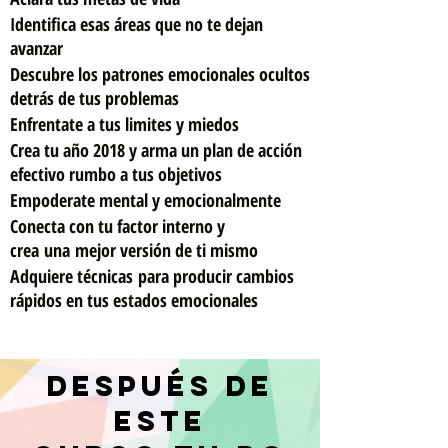
Identifica esas áreas que no te dejan
"Sábado 16 de
avanzar
Junio 2018"
Descubre los patrones emocionales ocultos
detrás de tus problemas
Enfrentate a tus limites y miedos
VALOR ESPECIAL
Crea tu año 2018 y arma un plan de acción
efectivo rumbo a tus objetivos
$78.000
Empoderate mental y emocionalmente
Ahorra $62.00
Conecta con tu factor interno y
0
crea una mejor versión de ti mismo
Adquiere técnicas para producir cambios
rápidos en tus estados emocionales
"Solo para personas que han
tomado sesiones de
coaching"
después de
este