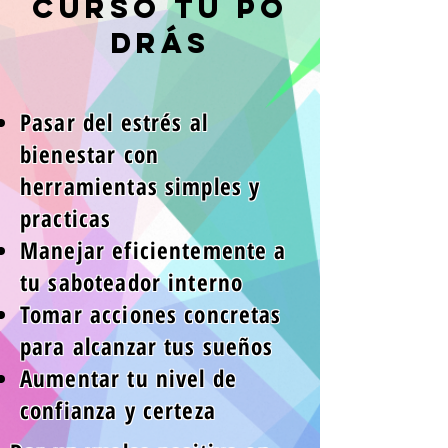
RESERVAR AHORA!
curso tu PO
DRás
VALOR
PREVENTA
Pasar del estrés
​ al
bienestar con
$89.000
herramientas simples y
Ahorro $51.00
practicas
0
Manejar eficientemente a
tu saboteador interno
"Valor hasta el 12 de Junio"
Tomar acciones concretas
Solo 5 cupos a este valor
para alcanzar tus sueños
RESERVAR AHORA!
Aumentar tu nivel de
confianza y certeza