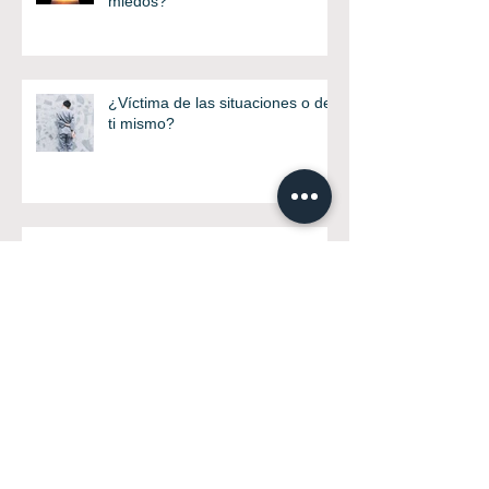
¿En quien te conviertes sin tus
miedos?
¿Víctima de las situaciones o de
ti mismo?
En el día del amor.. ¡Ámate!
Este si que será tu año!! ¿O no?