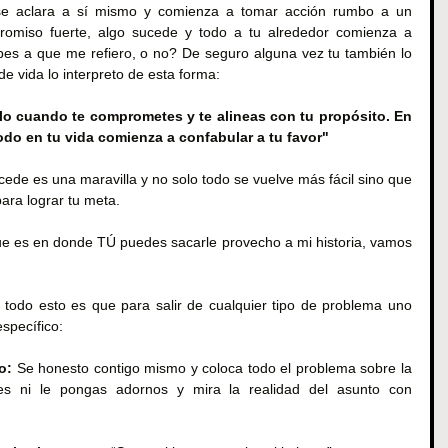
, se aclara a sí mismo y comienza a tomar acción rumbo a un 
romiso fuerte, algo sucede y todo a tu alrededor comienza a 
es a que me refiero, o no? De seguro alguna vez tu también lo 
de vida lo interpreto de esta forma:
o cuando te comprometes y te alineas con tu propósito. En 
odo en tu vida comienza a confabular a tu favor"
de es una maravilla y no solo todo se vuelve más fácil sino que 
ara lograr tu meta.
que es en donde TÚ puedes sacarle provecho a mi historia, vamos 
todo esto es que para salir de cualquier tipo de problema uno 
specífico:
o: 
Se honesto contigo mismo y coloca todo el problema sobre la 
es ni le pongas adornos y mira la realidad del asunto con 