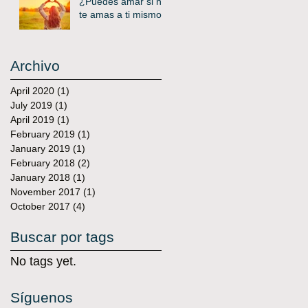
¿Puedes amar si no
te amas a ti mismo?
Archivo
April 2020
(1)
1 post
July 2019
(1)
1 post
April 2019
(1)
1 post
February 2019
(1)
1 post
January 2019
(1)
1 post
February 2018
(2)
2 posts
January 2018
(1)
1 post
November 2017
(1)
1 post
October 2017
(4)
4 posts
Buscar por tags
No tags yet.
Síguenos