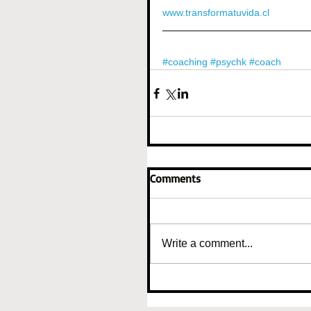
www.transformatuvida.cl
#coaching
#psychk
#coach
Comments
Write a comment...