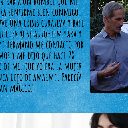
ontrar a un hombre que me
ara sentirme bien conmigo.
ve una crisis curativa y baje
mi cuerpo se auto-limpiara y
mi hermano me contacto por
mos y me dijo que hace 28
 de mi, que yo era la mujer
nca dejo de amarme. Parecía
tan mágico!