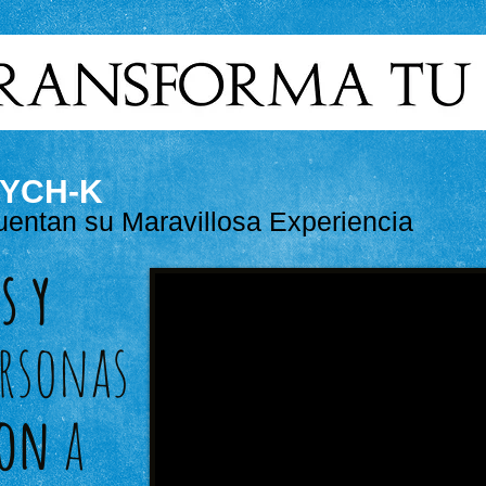
SYCH-K
uentan su Maravillosa Experiencia
s y
ersonas
ron
a