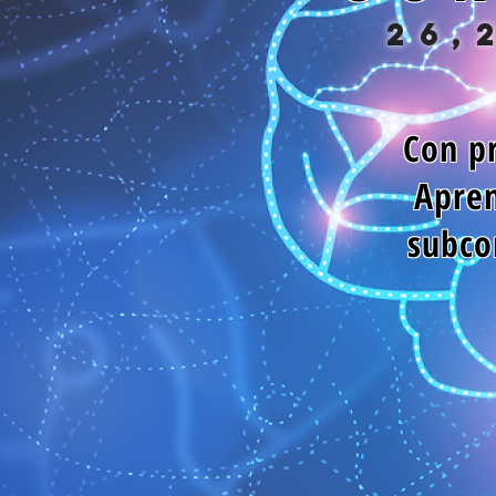
26,
Con pr
Apren
subco