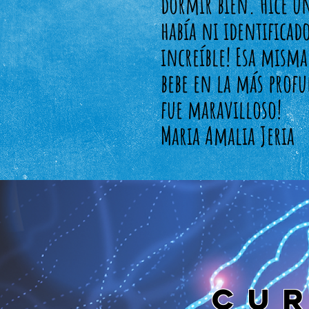
dormir bien. Hice u
había ni identificad
increíble! Esa mism
bebe en la más prof
fue maravilloso!
Maria Amalia Jeria
CUR