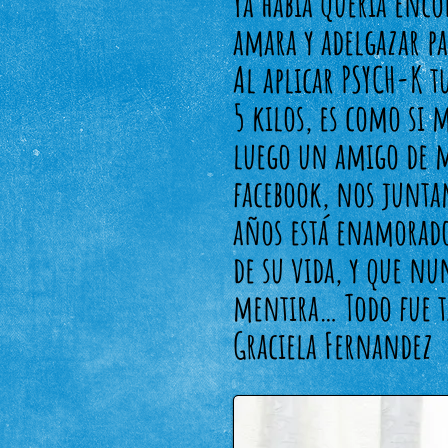
Ya había Quería enc
amara y adelgazar p
Al aplicar PSYCH-K tu
5 kilos, es como si 
luego un amigo de 
facebook, nos junta
años está enamorado
de su vida, y que nu
mentira… Todo fue 
Graciela Fernandez