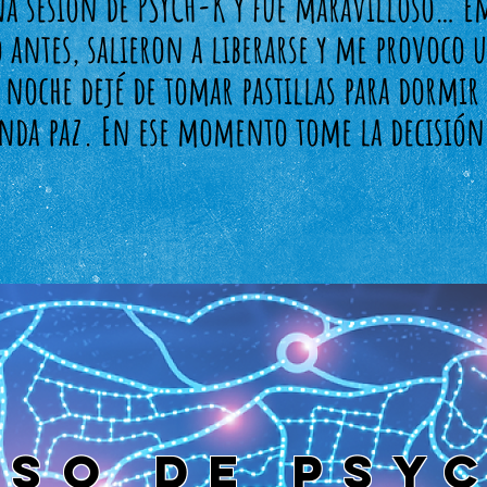
na sesión de PSYCH-K y fue maravilloso… E
o antes, salieron a liberarse y me provoco
a noche dejé de tomar pastillas para dormi
unda paz. En ese momento tome la decisión 
SO DE PSY