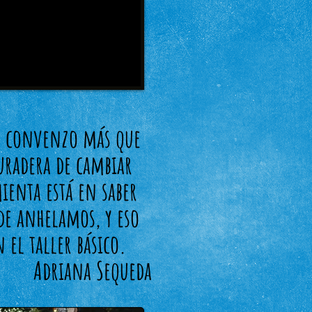
e convenzo más que
uradera de cambiar
mienta está en saber
de anhelamos, y eso
n el taller básico.
Adriana Sequeda