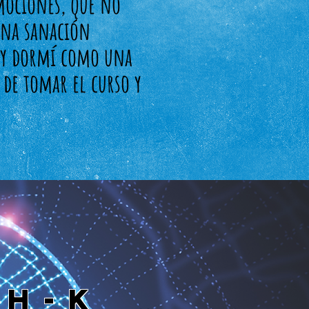
mociones, que no
 una sanación
r y dormí como una
de tomar el curso y
CH-k