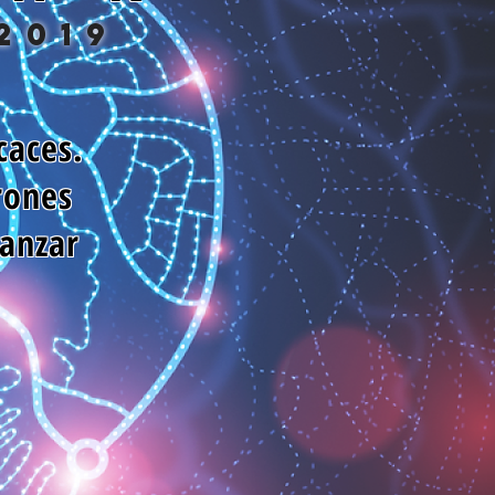
2019
caces.
rones
canzar