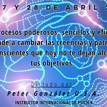
27 y 28 de abril 
ocesos poderosos, sencillos y efi
de a cambiar las creencias y pat
nscientes que hoy no te dejan al
tus objetivos.
Dictado por
:
Peter González U.S.A.
INSTRUCTOR INTERNACIONAL DE PSYCH-K