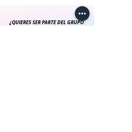
¿QUIERES SER PARTE DEL GRUPO
SELECTO DE PERSONAS QUE
TRANSFORMARÁN SUS VIDAS CON
ESTE PROGRAMA?
¡TREMENDO REGALO!
"ÚLTIMA OPORTUNIDAD"
Si te inscribes en las próximas 24 horas recibirás
3
regalos
que están evaluados en
$210.000