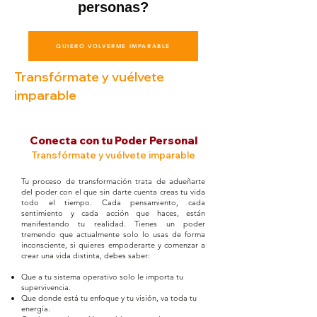
personas?
QUIERO VOLVERME IMPARABLE
Transfórmate y vuélvete
imparable
Conecta con tu Poder Personal
Transfórmate y vuélvete imparable
Tu proceso de transformación trata de adueñarte
del poder con el que sin darte cuenta creas tu vida
todo el tiempo. Cada pensamiento, cada
sentimiento y cada acción que haces, están
manifestando tu realidad. Tienes un poder
tremendo que actualmente solo lo usas de forma
inconsciente, si quieres empoderarte y comenzar a
crear una vida distinta, debes saber:
Que a tu sistema operativo solo le importa tu
supervivencia.
Que donde está tu enfoque y tu visión, va toda tu
energía.