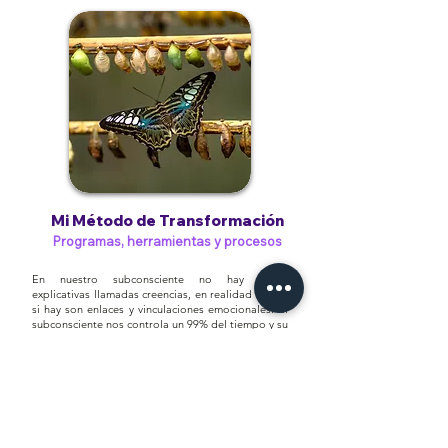
Mi Método de Transformación
Programas, herramientas y procesos
En nuestro subconsciente no hay frases
explicativas llamadas creencias, en realidad lo que
si hay son enlaces y vinculaciones emocionales.
El
subconsciente nos controla un 99% del tiempo y su
lenguaje es la emoción. Todo lo que existe o no en
tu vida, está etiquetado de seguro o peligroso
por tu subconsciente.
Todo lo que ya tienes, tanto lo que te gusta como
también lo que no, ha sido etiquetado como
seguro, y lo que deseas y que NO consigues por
más cosas que haces, está etiquetado como